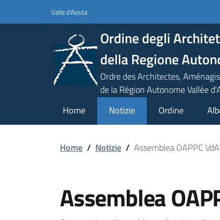
Valle d'Aosta
Ordine degli Architet
della Regione Auton
Ordre des Architectes, Aménagis
de la Région Autonome Vallée d'
Home
Notizie
Ordine
Alb
Home
/
Notizie
/
Assemblea OAPPC VdA
Assemblea OAP